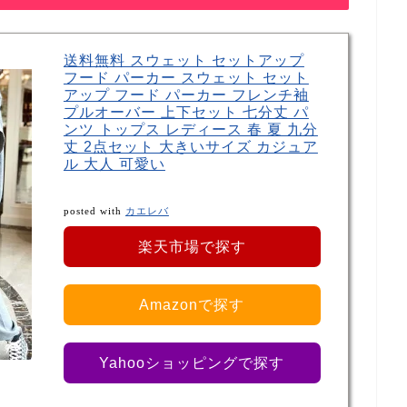
送料無料 スウェット セットアップ
フード パーカー スウェット セット
アップ フード パーカー フレンチ袖
プルオーバー 上下セット 七分丈 パ
ンツ トップス レディース 春 夏 九分
丈 2点セット 大きいサイズ カジュア
ル 大人 可愛い
posted with
カエレバ
楽天市場で探す
Amazonで探す
Yahooショッピングで探す