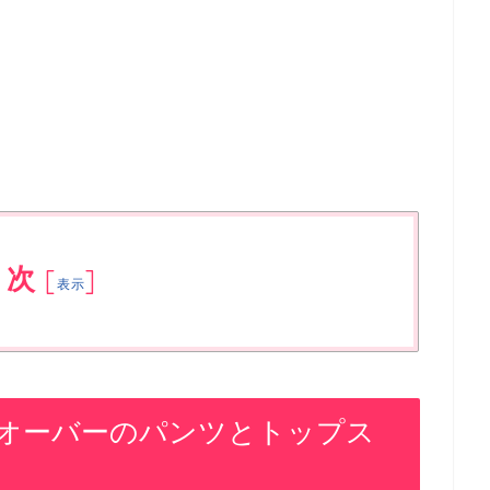
目次
[
]
表示
オーバーのパンツとトップス