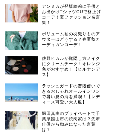
アンミカが登坂絵莉に子供と
お出かけTシャツGUで格上げ
コーデ！夏ファッション名言
集！
ボリューム袖の羽織りものア
ウターはどうする？春夏秋カ
ーディガンコーデ！
佐野ヒカルが髭隠し方メイク
にクリームチーク！オレンジ
色がおすすめ！【ヒルナンデ
ス】
ラッシュガードの普段使いで
きるおしゃれオールインワン
で暑い夏の海を満喫！【レデ
ィース可愛い大人服】
堀田真由のプライベートで千
葉県館山市の焼肉家は？先輩
俳優から励みになった言葉
は？