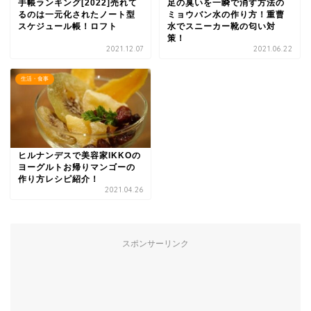
手帳ランキング[2022]売れて
足の臭いを一瞬で消す方法の
るのは一元化されたノート型
ミョウバン水の作り方！重曹
スケジュール帳！ロフト
水でスニーカー靴の匂い対
策！
2021.12.07
2021.06.22
生活・食事
ヒルナンデスで美容家IKKOの
ヨーグルトお帰りマンゴーの
作り方レシピ紹介！
2021.04.26
スポンサーリンク