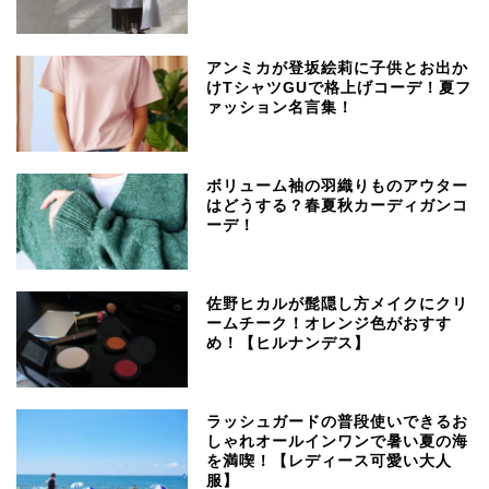
アンミカが登坂絵莉に子供とお出か
けTシャツGUで格上げコーデ！夏フ
ァッション名言集！
ボリューム袖の羽織りものアウター
はどうする？春夏秋カーディガンコ
ーデ！
佐野ヒカルが髭隠し方メイクにクリ
ームチーク！オレンジ色がおすす
め！【ヒルナンデス】
ラッシュガードの普段使いできるお
しゃれオールインワンで暑い夏の海
を満喫！【レディース可愛い大人
服】