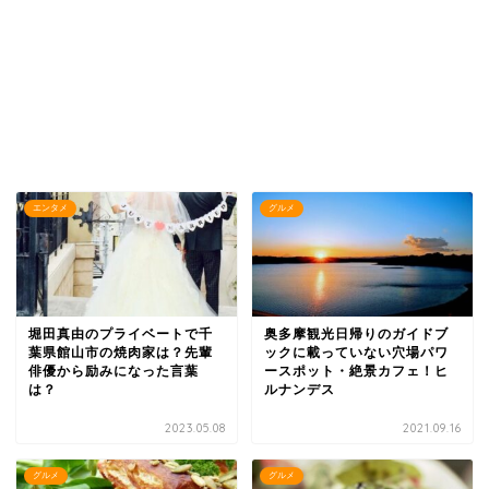
エンタメ
グルメ
堀田真由のプライベートで千
奥多摩観光日帰りのガイドブ
葉県館山市の焼肉家は？先輩
ックに載っていない穴場パワ
俳優から励みになった言葉
ースポット・絶景カフェ！ヒ
は？
ルナンデス
2023.05.08
2021.09.16
グルメ
グルメ