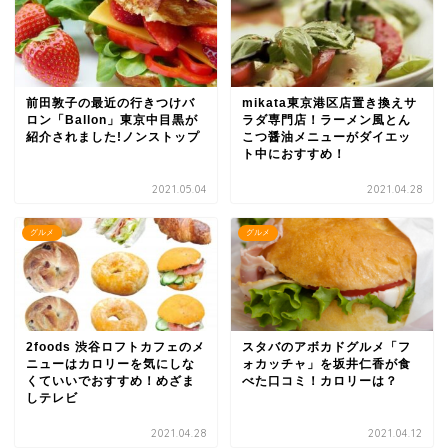
前田敦子の最近の行きつけバ
mikata東京港区店置き換えサ
ロン「Ballon」東京中目黒が
ラダ専門店！ラーメン風とん
紹介されました!ノンストップ
こつ醤油メニューがダイエッ
ト中におすすめ！
2021.05.04
2021.04.28
グルメ
グルメ
2foods 渋谷ロフトカフェのメ
スタバのアボカドグルメ「フ
ニューはカロリーを気にしな
ォカッチャ」を坂井仁香が食
くていいでおすすめ！めざま
べた口コミ！カロリーは？
しテレビ
2021.04.28
2021.04.12