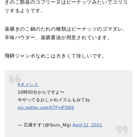
きのこ類器のコプリーヌはピーナッツみたいでコリコ
リするようです。
薬膳きのこ鍋のたれの種類はピーナッツのゴマダレ、
辛味パウダー、薬膳醤油が用意されています。
飛騨ジャンボなめこは大きくて珍しいです。
#ネメシス
10時30分からですよ〜
今やってるおしゃれイズムもみてね
pic.twitter.com/h7FyjPS8j5
— 広瀬すず (@Suzu_Mg)
April 11, 2021