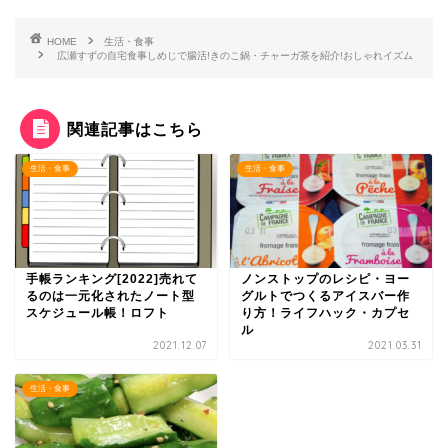
HOME
生活・食事
広瀬すずの自宅食事しめじで腸活!きのこ鍋・チャーガ茶を紹介!おしゃれイズム
関連記事はこちら
生活・食事
生活・食事
手帳ランキング[2022]売れて
ノンストップのレシピ・ヨー
るのは一元化されたノート型
グルトでつくるアイスバー作
スケジュール帳！ロフト
り方！ライフハック・カプセ
ル
2021.12.07
2021.03.31
生活・食事