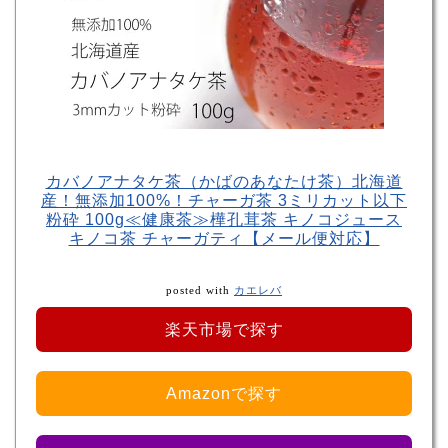
カバノアナタケ茶（かばのあなたけ茶）北海道
産！無添加100%！チャーガ茶 3ミリカット以下
粉砕 100g≪健康茶≫樺孔茸茶 キノコジュース
キノコ茶 チャーガティ【メール便対応】
posted with
カエレバ
楽天市場で探す
Amazonで探す